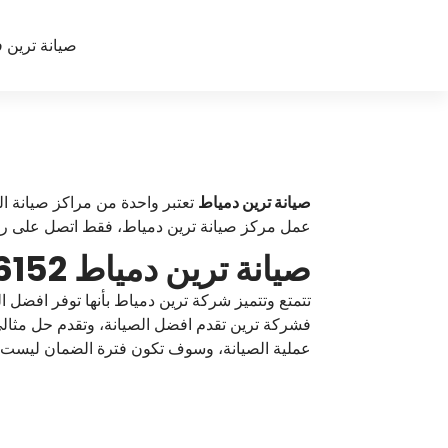
لتجاوز
لى
صيانة ترين في مصر 01100786152 رقم خد
t
لمحتوى
r
a
n
e
صيانة ترين دمياط
تعتبر واحدة من مراكز صيانة ا
عمل مركز صيانة ترين دمياط، فقط اتصل على رقم
صيانة ترين دمياط 01100786152 توكيل تكييف ترين دمياط
تتمتع وتتميز شركة ترين دمياط بأنها توفر افضل 
فشركة ترين تقدم افضل الصيانة، وتقدم حل مثالي
عملية الصيانة، وسوف تكون فترة الضمان ليست بالفت